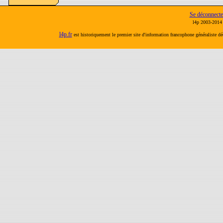
Se déconnecte
l4p 2003-2014 
l4p.fr
est historiquement le premier site d'information francophone généraliste d