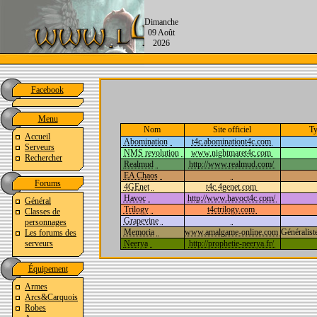
Dimanche
09 Août
2026
Facebook
Menu
Nom
Site officiel
Ty
Accueil
Abomination
t4c.abominationt4c.com
Serveurs
NMS revolution
www.nightmaret4c.com
Rechercher
Realmud
http://www.realmud.com/
EA Chaos
Forums
4GEnet
t4c.4genet.com
Havoc
http://www.havoct4c.com/
Général
Trilogy
t4ctrilogy.com
Classes de
Grapevine
personnages
Memoria
www.amalgame-online.com
Généralis
Les forums des
Neerya
http://prophetie-neerya.fr/
serveurs
Équipement
Armes
Arcs&Carquois
Robes