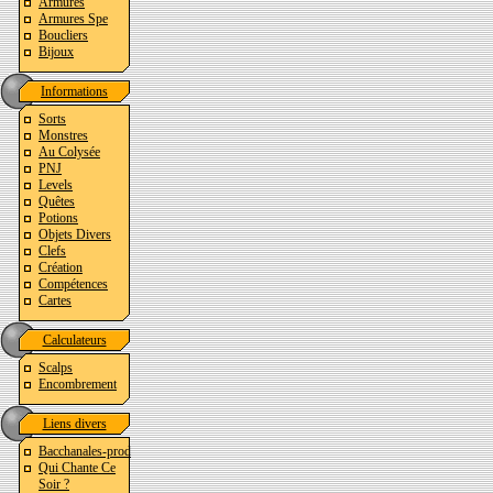
Armures
Armures Spe
Boucliers
Bijoux
Informations
Sorts
Monstres
Au Colysée
PNJ
Levels
Quêtes
Potions
Objets Divers
Clefs
Création
Compétences
Cartes
Calculateurs
Scalps
Encombrement
Liens divers
Bacchanales-prod
Qui Chante Ce
Soir ?