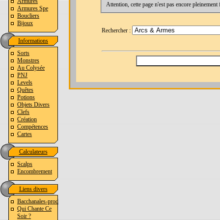
Armures
Armures Spe
Boucliers
Bijoux
Rechercher :
Informations
Sorts
Monstres
Au Colysée
PNJ
Levels
Quêtes
Potions
Objets Divers
Clefs
Création
Compétences
Cartes
Calculateurs
Scalps
Encombrement
Liens divers
Bacchanales-prod
Qui Chante Ce
Soir ?