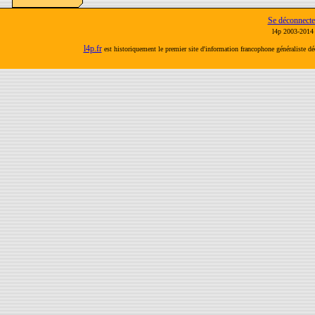
Se déconnecte
l4p 2003-2014 
l4p.fr
est historiquement le premier site d'information francophone généraliste d