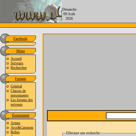
Dimanche
09 Août
2026
Facebook
Menu
Accueil
Serveurs
Rechercher
Forums
Général
Classes de
personnages
Les forums des
serveurs
Équipement
Armes
Arcs&Carquois
Robes
Effectuer une recherche