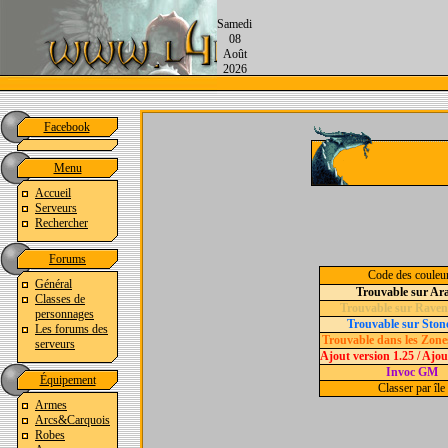
Samedi
08
Août
2026
Facebook
Menu
Accueil
Serveurs
Rechercher
Forums
Code des couleu
Général
Trouvable sur Ar
Classes de
Trouvable sur Raven
personnages
Trouvable sur Ston
Les forums des
Trouvable dans les Zone
serveurs
Ajout version 1.25 / Ajou
Invoc GM
Équipement
Classer par île
Armes
Arcs&Carquois
Robes