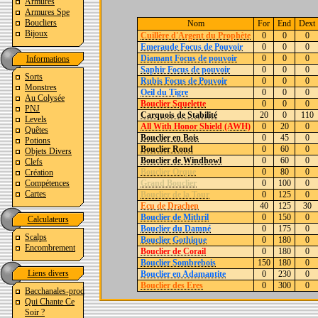
Armures
Armures Spe
Boucliers
Nom
For
End
Dext
Bijoux
Cuillère d'Argent du Prophète
0
0
0
Emeraude Focus de Pouvoir
0
0
0
Diamant Focus de pouvoir
0
0
0
Informations
Saphir Focus de pouvoir
0
0
0
Sorts
Rubis Focus de Pouvoir
0
0
0
Monstres
Oeil du Tigre
0
0
0
Au Colysée
Bouclier Squelette
0
0
0
PNJ
Carquois de Stabilité
20
0
110
Levels
All With Honor Shield (AWH)
0
20
0
Quêtes
Bouclier en Bois
0
45
0
Potions
Bouclier Rond
0
60
0
Objets Divers
Bouclier de Windhowl
0
60
0
Clefs
Bouclier Orque
0
80
0
Création
Compétences
Grand Bouclier
0
100
0
Cartes
Bouclier de la Tour
0
125
0
Ecu de Drachen
40
125
30
Bouclier de Mithril
0
150
0
Calculateurs
Bouclier du Damné
0
175
0
Scalps
Bouclier Gothique
0
180
0
Encombrement
Bouclier de Corail
0
180
0
Bouclier Sombrebois
150
180
0
Liens divers
Bouclier en Adamantite
0
230
0
Bouclier des Eres
0
300
0
Bacchanales-prod
Qui Chante Ce
Soir ?