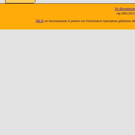
Se déconnecte
l4p 2003-2014 
l4p.fr
est historiquement le premier site d'information francophone généraliste d