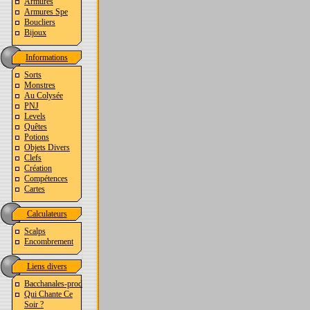
Armures
Armures Spe
Boucliers
Bijoux
Informations
Sorts
Monstres
Au Colysée
PNJ
Levels
Quêtes
Potions
Objets Divers
Clefs
Création
Compétences
Cartes
Calculateurs
Scalps
Encombrement
Liens divers
Bacchanales-prod
Qui Chante Ce
Soir ?