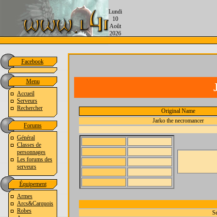
Lundi
10
Août
2026
Facebook
Menu
Accueil
Serveurs
Rechercher
Original Name
Jarko the necromancer
Forums
Général
Classes de
personnages
Les forums des
serveurs
Équipement
Armes
Arcs&Carquois
Robes
Se