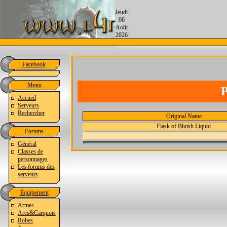
Jeudi
06
Août
2026
Facebook
Menu
P
Accueil
Serveurs
Rechercher
Original Name
Flask of Bluish Liquid
Forums
Général
Classes de
personnages
Les forums des
serveurs
Équipement
Armes
Arcs&Carquois
Robes