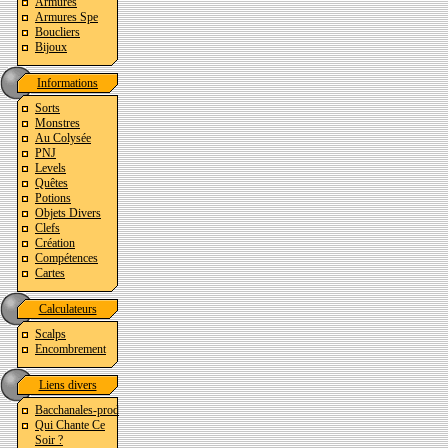
Armures
Armures Spe
Boucliers
Bijoux
Informations
Sorts
Monstres
Au Colysée
PNJ
Levels
Quêtes
Potions
Objets Divers
Clefs
Création
Compétences
Cartes
Calculateurs
Scalps
Encombrement
Liens divers
Bacchanales-prod
Qui Chante Ce
Soir ?