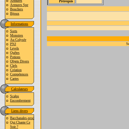
Armures
Prérequis
Armures Spe
Boucliers
Bijoux
Informations
Sorts
Monstres
Au Colysée
Se
PNJ
Levels
Quêtes
Potions
Objets Divers
Clefs
Création
Compétences
Cartes
Calculateurs
Scalps
Encombrement
Liens divers
Bacchanales-prod
Qui Chante Ce
Soir ?