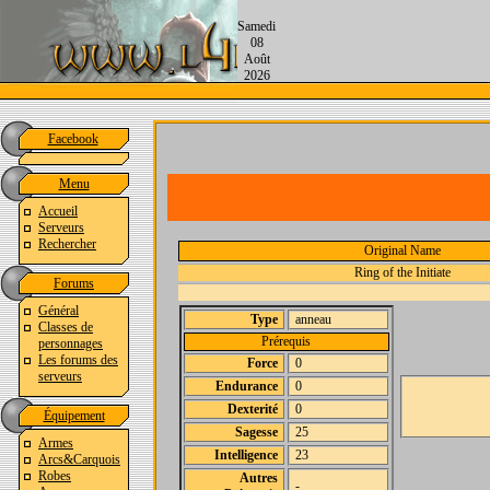
Samedi
08
Août
2026
Facebook
Menu
Accueil
Serveurs
Rechercher
Original Name
Ring of the Initiate
Forums
Général
Type
anneau
Classes de
Prérequis
personnages
Les forums des
Force
0
serveurs
Endurance
0
Dexterité
0
Équipement
Sagesse
25
Armes
Intelligence
23
Arcs&Carquois
Robes
Autres
-