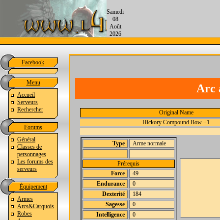
Samedi
08
Août
2026
Facebook
Menu
Arc 
Accueil
Serveurs
Rechercher
Original Name
Hickory Compound Bow +1
Forums
Général
Type
Arme normale
Classes de
personnages
Les forums des
Prérequis
serveurs
Force
49
Endurance
0
Équipement
Dexterité
184
Armes
Sagesse
0
Arcs&Carquois
Robes
Intelligence
0