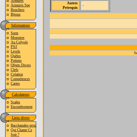
Armures
Autres
Armures Spe
-
Prérequis
Boucliers
Bijoux
Informations
Sorts
Monstres
Au Colysée
PNJ
Levels
Se
Quêtes
Potions
Objets Divers
Clefs
Création
Compétences
Cartes
Calculateurs
Scalps
Encombrement
Liens divers
Bacchanales-prod
Qui Chante Ce
Soir ?